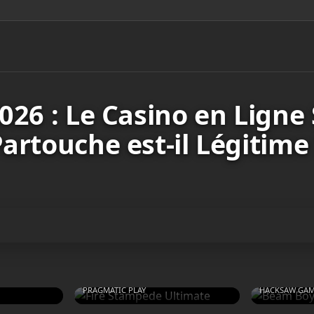
026 : Le Casino en Ligne
artouche est-il Légitime
FIRE STAMPEDE ULTIMATE
BEAM BOY
PRAGMATIC PLAY
HACKSAW GA
ALL STAR FRUITS
CAPTAIN 