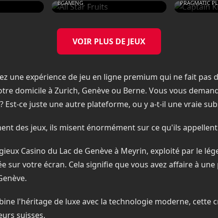
BGAMING
PRAGMATIC PL
VOIR PLUS DE JEUX
z une expérience de jeu en ligne premium qui ne fait pas de
votre domicile à Zurich, Genève ou Berne. Vous vous demande
 Est-ce juste une autre plateforme, ou y a-t-il une vraie subs
ent des jeux, ils misent énormément sur ce qu'ils appellent «
gieux Casino du Lac de Genève à Meyrin, exploité par le lég
e sur votre écran. Cela signifie que vous avez affaire à un
 Genève.
mbine l'héritage de luxe avec la technologie moderne, cett
eurs suisses.