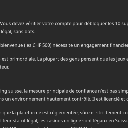
ire : Vous devez vérifier votre compte pour débloquer les 10
légal, sans bots.
 bienvenue (les CHF 500) nécessite un engagement financier i
 est primordiale. La plupart des gens pensent que les jeux e
teur.
ing suisse, la mesure principale de confiance n'est pas si
 un environnement hautement contrôlé. Il est licencié et cer
nifie que la plateforme est réglementée, sûre et strictement 
eur statut légal, les casinos en ligne sont légaux en Suiss