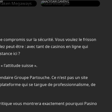
AY
HACKSAW GAMING
 compromis sur la sécurité. Vous voulez le frisson
z peut-être : avec tant de casinos en ligne qui
tance ici ?
 l'attitude suisse ».
endaire Groupe Partouche. Ce n'est pas un site
e plateforme qui se targue de professionnalisme, de
e critique vous montrera exactement pourquoi Pasino