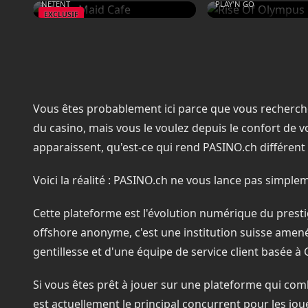
NETENT
PLAY'N GO
EXCLUSIF
Vous êtes probablement ici parce que vous recherche
du casino, mais vous le voulez depuis le confort de 
apparaissent, qu'est-ce qui rend PASINO.ch différent ?
Voici la réalité : PASINO.ch ne vous lance pas simplem
Cette plateforme est l'évolution numérique du presti
offshore anonyme, c'est une institution suisse amené
gentillesse et d'une équipe de service client basée à
Si vous êtes prêt à jouer sur une plateforme qui co
est actuellement le principal concurrent pour les jou