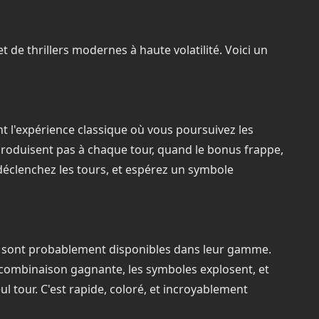
de thrillers modernes à haute volatilité. Voici un
t l'expérience classique où vous poursuivez les
e produisent pas à chaque tour, quand le bonus frappe,
, déclenchez les tours, et espérez un symbole
y sont probablement disponibles dans leur gamme.
e combinaison gagnante, les symboles explosent, et
 tour. C'est rapide, coloré, et incroyablement