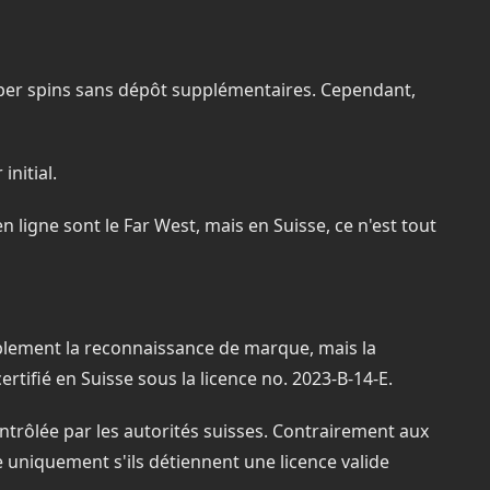
 super spins sans dépôt supplémentaires. Cependant,
nitial.
n ligne sont le Far West, mais en Suisse, ce n'est tout
mplement la reconnaissance de marque, mais la
tifié en Suisse sous la licence no. 2023-B-14-E.
contrôlée par les autorités suisses. Contrairement aux
e uniquement s'ils détiennent une licence valide