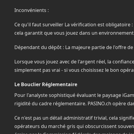
Inconvénients :
Ce qu'il faut surveiller La vérification est obligato
cela garantit que vous jouez dans un environnement 
Dépendant du dépôt : La majeure partie de l'offre de
Lorsque vous jouez avec de l'argent réel, la confiance
simplement pas vrai - si vous choisissez le bon opéra
Le Bouclier Réglementaire
Pour l'analyste sophistiqué évaluant le paysage iGam
rigidité du cadre réglementaire. PASINO.ch opère dans
Ce n'est pas un détail administratif trivial, cela sig
opérateurs du marché gris qui obscurcissent souvent l